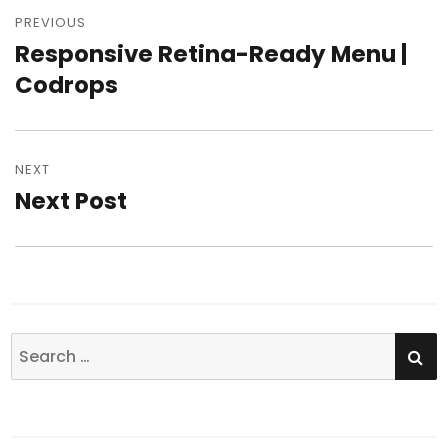
Post
PREVIOUS
navigation
Responsive Retina-Ready Menu |
Previous
Codrops
post:
NEXT
Next Post
Next
post:
SE
Search
for: