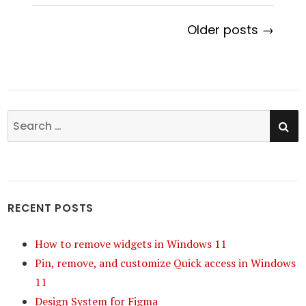
Older posts →
SE
Search
for:
RECENT POSTS
How to remove widgets in Windows 11
Pin, remove, and customize Quick access in Windows
11
Design System for Figma