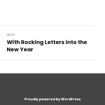
NEXT
With Rocking Letters into the
Next
New Year
post:
Proudly powered by WordPress