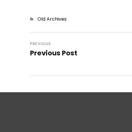
Categories
Old Archives
Post
PREVIOUS
navigation
Previous Post
Previous
post: