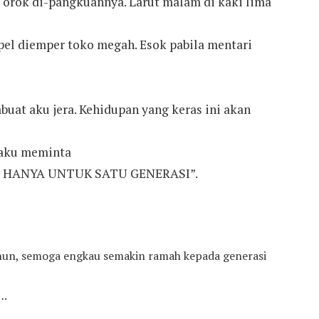
 orok di-pangkuannya. Larut malam di kaki lima
el diemper toko megah. Esok pabila mentari
at aku jera. Kehidupan yang keras ini akan
 aku meminta
 HANYA UNTUK SATU GENERASI”.
hun, semoga engkau semakin ramah kepada generasi
….