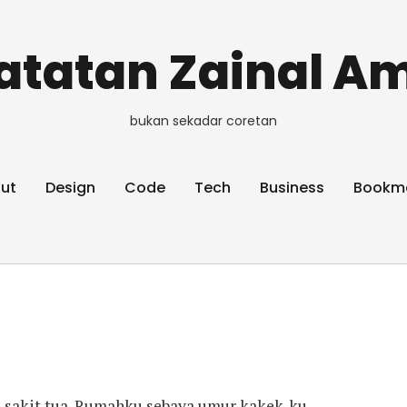
atatan Zainal Am
bukan sekadar coretan
ut
Design
Code
Tech
Business
Bookm
h sakit tua. Rumahku sebaya umur kakek-ku,