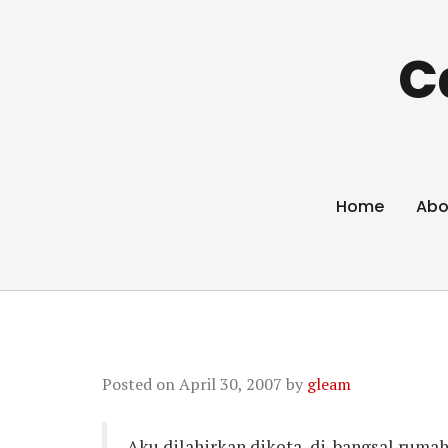
C
Home
Abo
Posted on
April 30, 2007
by
gleam
Aku dilahirkan dikota, di-bangsal ruma