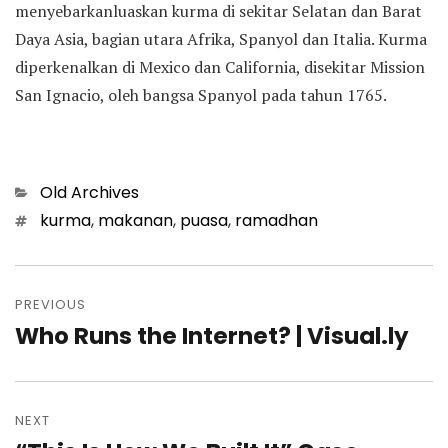
menyebarkanluaskan kurma di sekitar Selatan dan Barat
Daya Asia, bagian utara Afrika, Spanyol dan Italia. Kurma
diperkenalkan di Mexico dan California, disekitar Mission
San Ignacio, oleh bangsa Spanyol pada tahun 1765.
Categories
Old Archives
Tags
kurma
,
makanan
,
puasa
,
ramadhan
Post
PREVIOUS
navigation
Who Runs the Internet? | Visual.ly
Previous
post:
NEXT