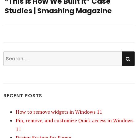
“This Is How We Built It” Case
Next
Studies | Smashing Magazine
post:
SE
Search
for:
RECENT POSTS
How to remove widgets in Windows 11
Pin, remove, and customize Quick access in Windows
11
Design System for Figma